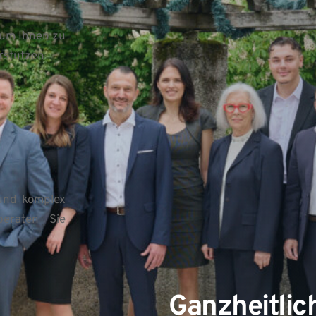
 um Ihnen zu 
rstützen 
und komplex 
eraten Sie 
Ganzheitlic