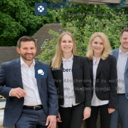
Wir helfen
Im Schadenfall sind wir zur Stelle,
helfen und Sie zuverlässig zu unte
Wir beraten
Ihre Absicherung ist zu wichtig 
für ein Vergleichsportal. Wir b
individuell! 