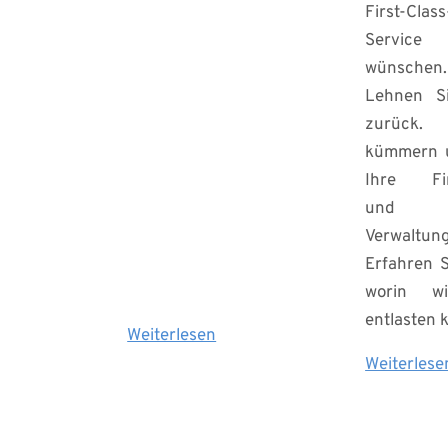
wie die Interessen 
First-Class
jedes Einzelnen 
Service 
sind, so vielfältig 
wünschen. 
sind auch die 
Lehnen Si
Risiken, denen wir 
zurück.
ausgesetzt sind. 
kümmern u
Hier finden Sie 
Ihre Fin
die wichtigsten 
und 
Versicherungen 
Verwaltung.
für 
Erfahren Si
Privatpersonen.
worin wi
entlasten 
Weiterlesen
... 
Weiterlese