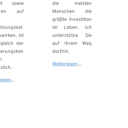
eit sowie 
die meisten 
ren auf 
Menschen die 
größte Investition 
hlungsbet
im Leben. Ich 
wirken, ist 
unterstütze Sie 
gleich der 
auf Ihrem Weg 
ierungskon
dorthin.
n 
Weiterlesen
...
slich.
lesen
... 