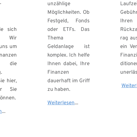
-
unzählige 
Laufz
Möglichkeiten. Ob 
Gebüh
Festgeld, Fonds 
Ihren 
e sich 
oder ETFs. Das 
Rückza
 Wir 
Thema 
rag aus
ns um 
Geldanlage ist 
ein Ver
anzen 
komplex. Ich helfe 
Finanz
die 
Ihnen dabei, Ihre 
ditione
 
Finanzen 
unerläs
e hier, 
dauerhaft im Griff 
Weiter
r Sie 
zu haben.
können.
Weiterlesen
... 
n
...