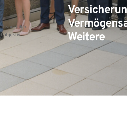
Versicherun
Vermögensan
chsportalen 
Weitere
d objektiv! 