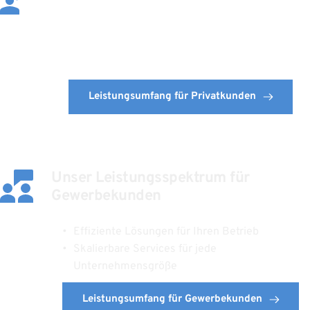
Privatkunden
 Individuelle Beratung auf Augenhöhe
Maßgeschneiderte Lösungen für Ihren Alltag
Leistungsumfang für Privatkunden
Unser Leistungsspektrum für 
Gewerbekunden
Effiziente Lösungen für Ihren Betrieb
Skalierbare Services für jede 
Unternehmensgröße
Leistungsumfang für Gewerbekunden