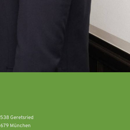
2538 Geretsried 
81679 München  