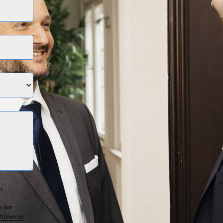
n
e der
hinweise