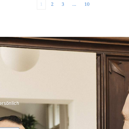
1
2
3
…
10
rsönlich 