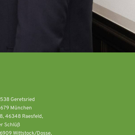
2538 Geretsried 
81679 München  
8, 46348 Raesfeld, 
r Schlüß
16909 Wittstock/Dosse, 