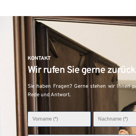
KONTAKT
Wir rufen Sie gerne zurück
Sie haben Fragen? Gerne stehen wir Ihnen pe
Rede und Antwort.
V
N
o
a
r
c
n
h
a
n