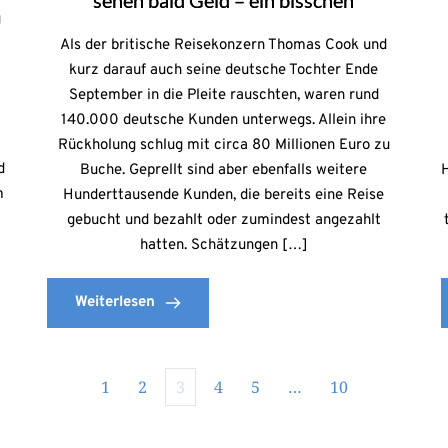
sehen bald Geld – ein bisschen
g
Als der britische Reisekonzern Thomas Cook und
kurz darauf auch seine deutsche Tochter Ende
September in die Pleite rauschten, waren rund
140.000 deutsche Kunden unterwegs. Allein ihre
Rückholung schlug mit circa 80 Millionen Euro zu
d
Buche. Geprellt sind aber ebenfalls weitere
m
Hunderttausende Kunden, die bereits eine Reise
gebucht und bezahlt oder zumindest angezahlt
hatten. Schätzungen […]
Weiterlesen
1
2
3
4
5
…
10