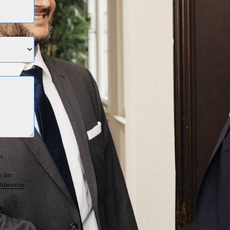
n
e der
hinweise