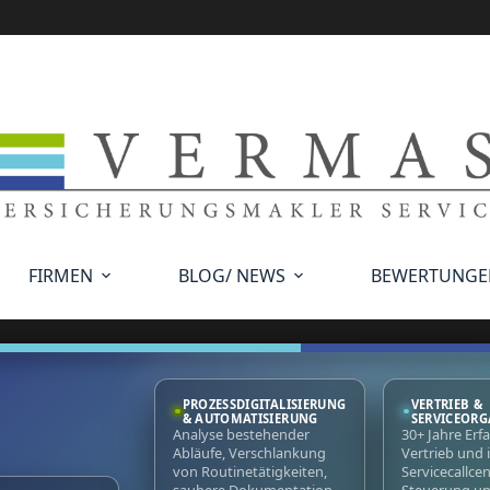
FIRMEN
BLOG/ NEWS
BEWERTUNGE
PROZESSDIGITALISIERUNG
VERTRIEB &
& AUTOMATISIERUNG
SERVICEORG
Analyse bestehender
30+ Jahre Erf
Abläufe, Verschlankung
Vertrieb und 
von Routinetätigkeiten,
Servicecallcen