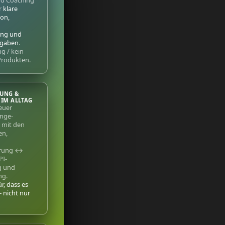
nd Coaching
r
klare
on,
ung und
rgaben
.
g / kein
Produkten.
TUNG &
IM ALLTAG
euer
nge-
mit den
en,
hrung ↔
PI-
g und
ng.
r, dass es
 – nicht nur