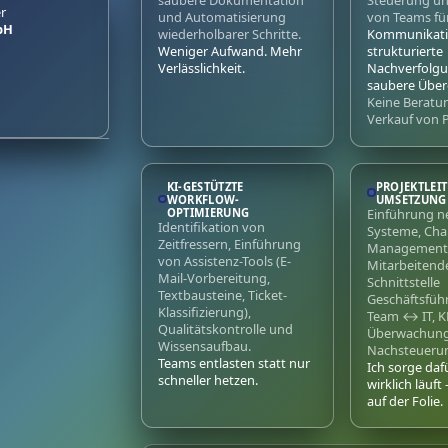
saubere Dokumentation
Steuerung u
r
und Automatisierung
von Teams fü
bH
wiederholbarer Schritte.
Kommunikati
Weniger Aufwand. Mehr
strukturierte
Verlässlichkeit.
Nachverfolg
saubere Übe
Keine Beratun
Verkauf von 
Zum
KI-GESTÜTZTE
PROJEKTLEI
Inhalt
WORKFLOW-
UMSETZUNG 
springen
OPTIMIERUNG
Einführung n
Identifikation von
Systeme, Cha
Zeitfressern, Einführung
Management 
von Assistenz-Tools (E-
Mitarbeitend
Mail-Vorbereitung,
Schnittstelle
Textbausteine, Ticket-
Geschäftsfü
Klassifizierung),
Team ↔ IT, K
Qualitätskontrolle und
Überwachun
Wissensaufbau.
Nachsteueru
Teams entlasten statt nur
Ich sorge dafü
schneller hetzen.
wirklich läuft
auf der Folie.