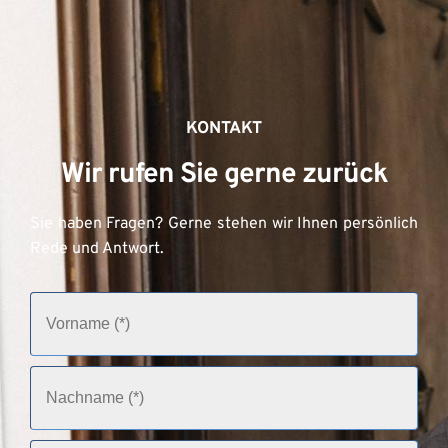
KONTAKT
Wir rufen Sie gerne zurück
Sie haben Fragen? Gerne stehen wir Ihnen persönlich 
Rede und Antwort.
V
o
r
n
a
N
m
a
e
c
(
h
P
n
E