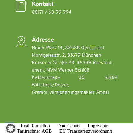
c
Kontakt
e
h
)
t
08171 / 63 99 994
a
n
g
a
b
Adresse
e
Neuer Platz 14, 82538 Geretsried 
)
Montgelasstr. 2, 81679 München  
Borkener Straße 28, 46348 Raesfeld, 
ehem. MVM Werner Schlüß
Kettenstraße 35, 16909 
Wittstock/Dosse, 
Gramoll Versicherungsmakler GmbH 
Erstinformation
Datenschutz
Impressum
Tarifrechner-AGB
EU-Transparenzverordnung