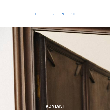
1
…
8
9
10
KONTAKT