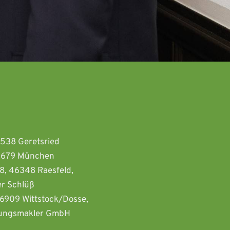
2538 Geretsried 
81679 München  
8, 46348 Raesfeld, 
r Schlüß
16909 Wittstock/Dosse, 
rungsmakler GmbH 