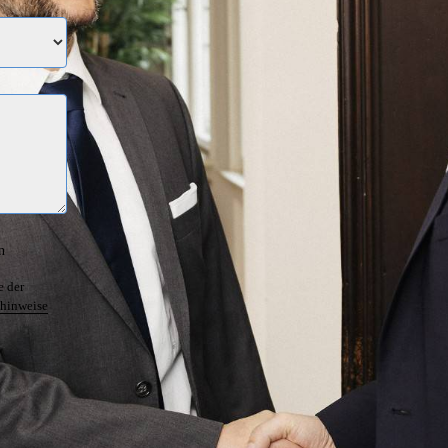
n
e der
hinweise