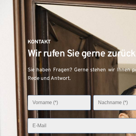
KONTAKT
Wir rufen Sie gerne zurück
Sie haben Fragen? Gerne stehen wir Ihnen pe
Rede und Antwort.
V
N
o
a
r
c
n
h
a
n
E
m
a
-
e
m
M
e
(