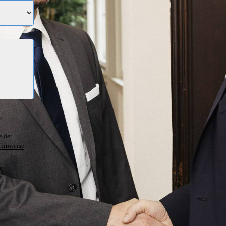
n
e der
hinweise