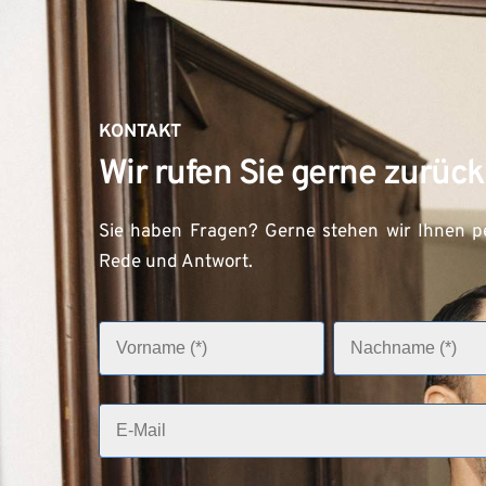
KONTAKT
Wir rufen Sie gerne zurück
Sie haben Fragen? Gerne stehen wir Ihnen pe
Rede und Antwort.
V
N
o
a
r
c
n
h
a
n
E
m
a
-
e
m
M
e
(
a