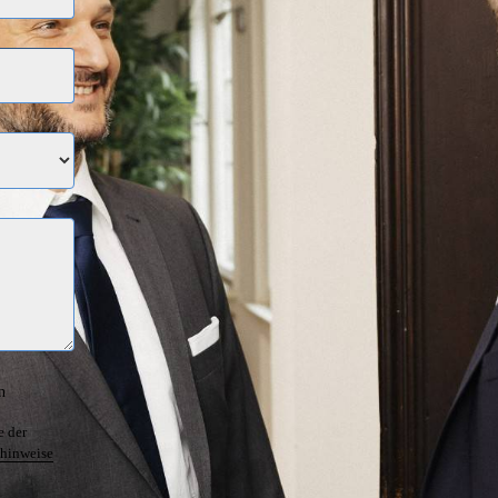
n
e der
hinweise