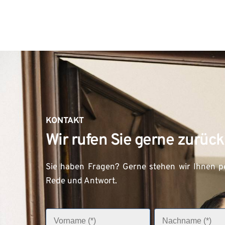
KONTAKT
Wir rufen Sie gerne zurück
Sie haben Fragen? Gerne stehen wir Ihnen pe
Rede und Antwort.
V
N
o
a