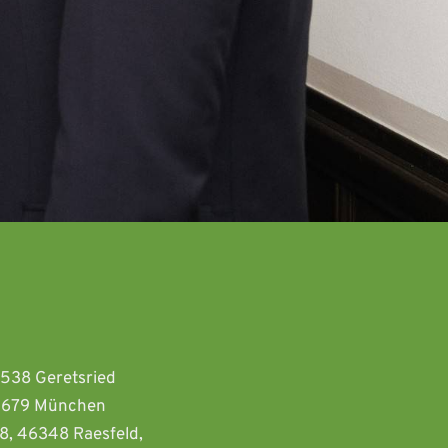
2538 Geretsried 
81679 München  
8, 46348 Raesfeld, 