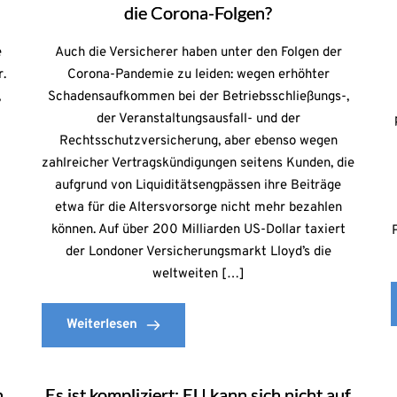
die Corona-Folgen?
e
Auch die Versicherer haben unter den Folgen der
r.
Corona-Pandemie zu leiden: wegen erhöhter
,
Schadensaufkommen bei der Betriebsschließungs-,
der Veranstaltungsausfall- und der
Rechtsschutzversicherung, aber ebenso wegen
h
zahlreicher Vertragskündigungen seitens Kunden, die
aufgrund von Liquiditätsengpässen ihre Beiträge
etwa für die Altersvorsorge nicht mehr bezahlen
können. Auf über 200 Milliarden US-Dollar taxiert
der Londoner Versicherungsmarkt Lloyd’s die
weltweiten […]
Weiterlesen
n
Es ist kompliziert: EU kann sich nicht auf