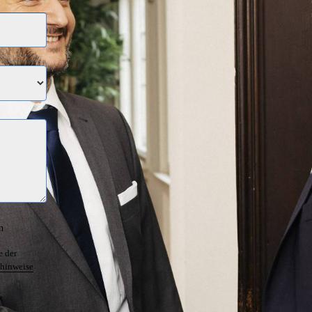
n
e der
hinweise