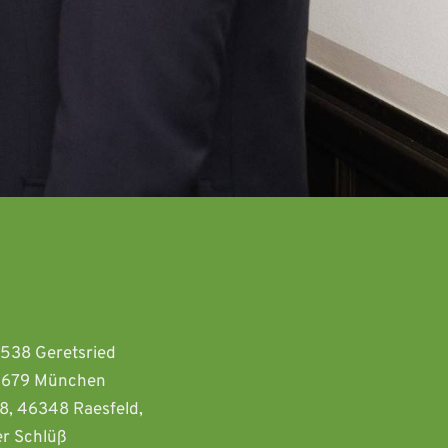
2538 Geretsried 
81679 München  
8, 46348 Raesfeld, 
r Schlüß