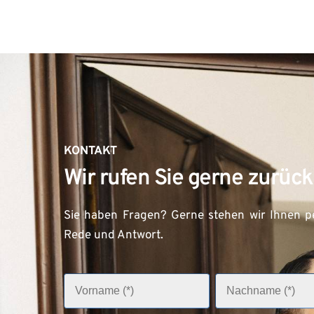
KONTAKT
Wir rufen Sie gerne zurück
Sie haben Fragen? Gerne stehen wir Ihnen pe
Rede und Antwort.
V
N
o
a
r
c